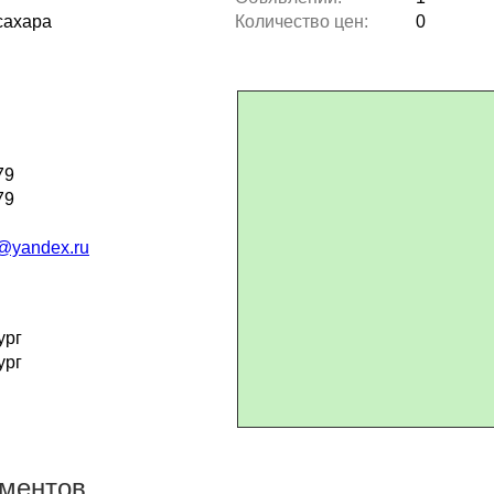
сахара
Количество цен:
0
79
79
@yandex.ru
ург
ург
ументов