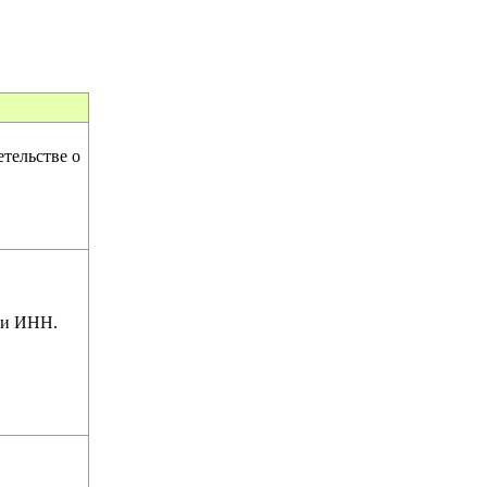
тельстве о
 и ИНН.