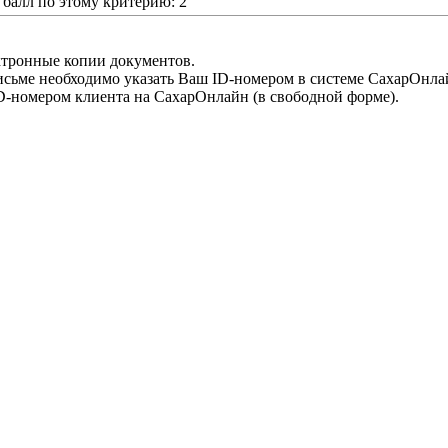
алл по этому критерию: 2
ктронные копии документов.
письме необходимо указать Ваш ID-номером в системе СахарОнла
D-номером клиента на СахарОнлайн (в свободной форме).