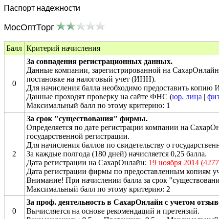
Паспорт надежности
МосОптТорг
Балл
Критерий начисления
За совпадения регистрационных данных.
Данные компании, зарегистрированной на СахарОнлайн 
постановке на налоговый учет (ИНН).
0
Для начисления балла необходимо предоставить копию
Данные проходят проверку на сайте ФНС (
юр. лица
|
физ
Максимальный балл по этому критерию: 1
За срок "существования" фирмы.
Определяется по дате регистрации компании на СахарОн
государственной регистрации.
Для начисления баллов по свидетельству о государств
2
За каждые полгода (180 дней) начисляется 0,25 балла.
Дата регистрации на СахарОнлайн:
19 ноября 2014 (4277
Дата регистрации фирмы по предоставленным копиям у
Внимание! При начислении балла за срок "существовани
Максимальный балл по этому критерию: 2
За проф. деятельность в СахарОнлайн с учетом отзыв
0
Вычисляется на основе рекомендаций и претензий.