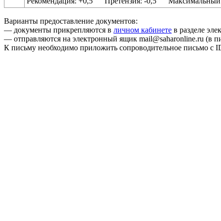
Рекомендация: +0,5 Претензия: -0,5 Максимальный б
Варианты предоставление документов:
— документы прикрепляются в
личном кабинете
в разделе эле
— отправляются на электронный ящик mail@saharonline.ru (в 
К письму необходимо приложить сопроводительное письмо с I