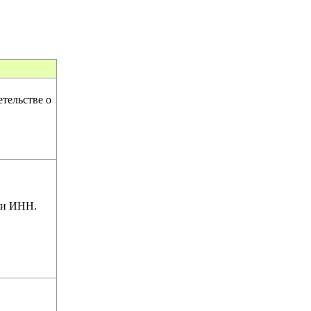
тельстве о
 и ИНН.