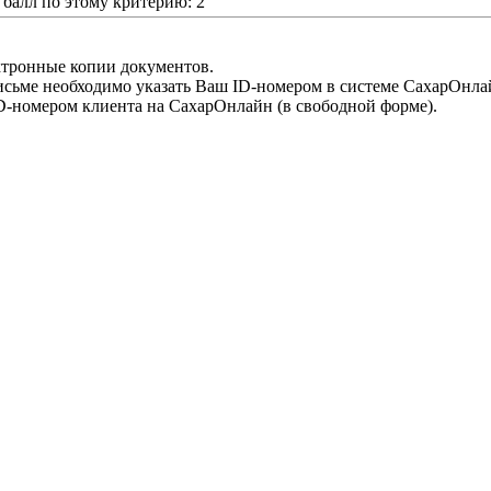
алл по этому критерию: 2
ктронные копии документов.
письме необходимо указать Ваш ID-номером в системе СахарОнла
D-номером клиента на СахарОнлайн (в свободной форме).