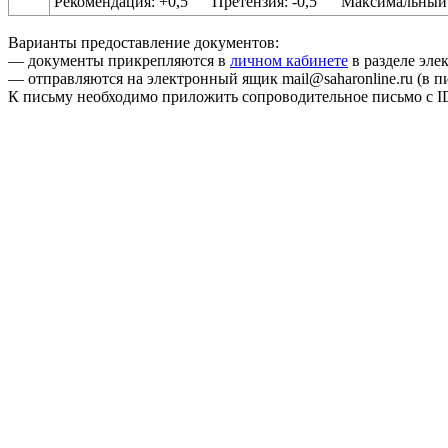
Рекомендация: +0,5 Претензия: -0,5 Максимальный б
Варианты предоставление документов:
— документы прикрепляются в
личном кабинете
в разделе эле
— отправляются на электронный ящик mail@saharonline.ru (в 
К письму необходимо приложить сопроводительное письмо с I