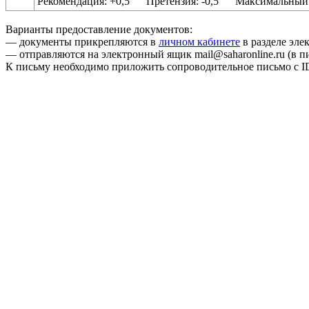
Рекомендация: +0,5 Претензия: -0,5 Максимальный б
Варианты предоставление документов:
— документы прикрепляются в
личном кабинете
в разделе эле
— отправляются на электронный ящик mail@saharonline.ru (в 
К письму необходимо приложить сопроводительное письмо с I