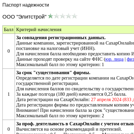
Паспорт надежности
ООО "Элитстрой"
Балл
Критерий начисления
За совпадения регистрационных данных.
Данные компании, зарегистрированной на СахарОнлайн 
постановке на налоговый учет (ИНН).
0
Для начисления балла необходимо предоставить копию
Данные проходят проверку на сайте ФНС (
юр. лица
|
физ
Максимальный балл по этому критерию: 1
За срок "существования" фирмы.
Определяется по дате регистрации компании на СахарОн
государственной регистрации.
Для начисления баллов по свидетельству о государств
1
За каждые полгода (180 дней) начисляется 0,25 балла.
Дата регистрации на СахарОнлайн:
27 апреля 2024 (833 
Дата регистрации фирмы по предоставленным копиям у
Внимание! При начислении балла за срок "существовани
Максимальный балл по этому критерию: 2
За проф. деятельность в СахарОнлайн с учетом отзыв
0
Вычисляется на основе рекомендаций и претензий.