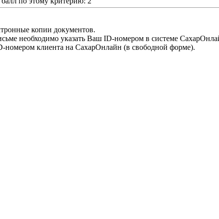
алл по этому критерию: 2
ктронные копии документов.
письме необходимо указать Ваш ID-номером в системе СахарОнла
D-номером клиента на СахарОнлайн (в свободной форме).