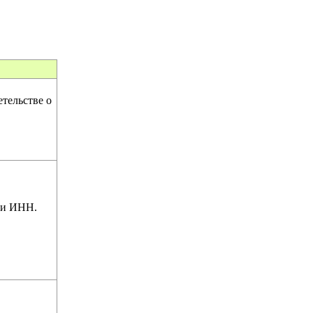
тельстве о
 и ИНН.