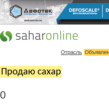
Отрасль
Объявле
Продаю cахар
0