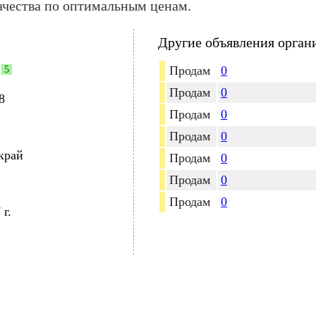
ачества по оптимальным ценам.
Другие объявления орган
Продам
0
5
Продам
0
8
Продам
0
Продам
0
край
Продам
0
Продам
0
Продам
0
 г.