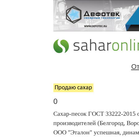
От
Продаю cахар
0
Cахар-песок ГОСТ 33222-2015 о
производителей (Белгород, Вор
ООО "Эталон" успешная, динам