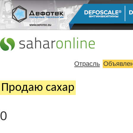
Отрасль
Объявле
Продаю cахар
0