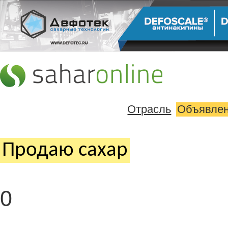
Отрасль
Объявле
Продаю cахар
0