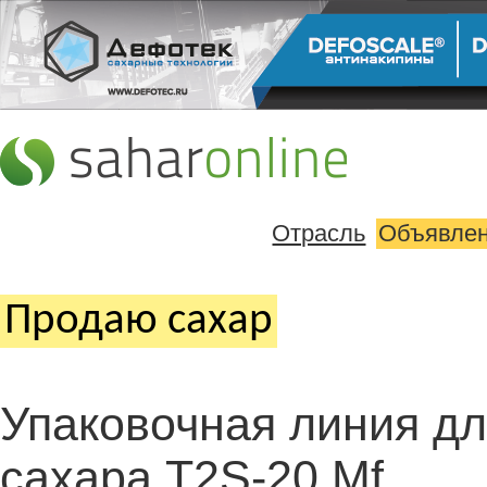
Отрасль
Объявле
Продаю cахар
Упаковочная линия дл
сахара T2S-20 Mf