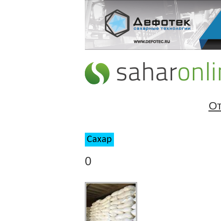
От
Сахар
0