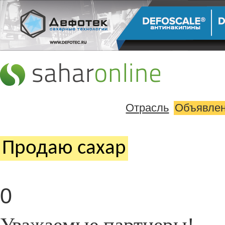
Отрасль
Объявле
Продаю cахар
0