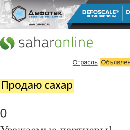
Отрасль
Объявле
Продаю cахар
0