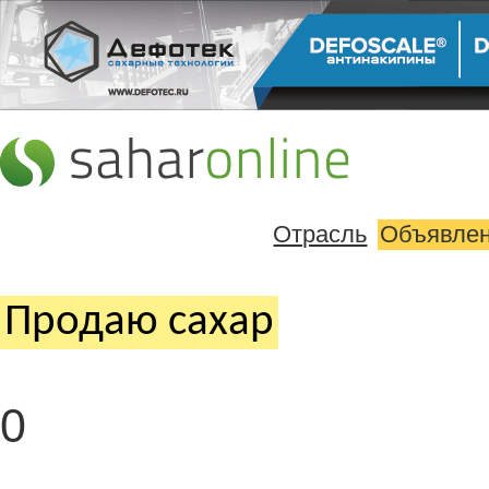
Отрасль
Объявле
Продаю cахар
0