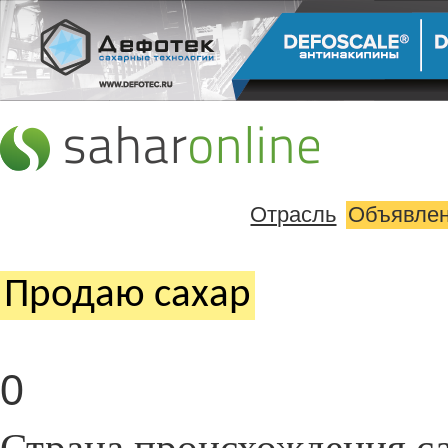
Отрасль
Объявле
Продаю cахар
0