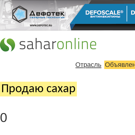
Отрасль
Объявле
Продаю cахар
0