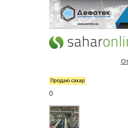
От
Продаю cахар
0