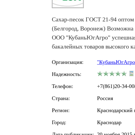
Cахар-песок ГОСТ 21-94 оптом 
(Белгород, Воронеж) Возможна 
ООО "КубаньЮгАгро" успешная,
бакалейных товаров высокого к
Организация:
"КубаньЮгАгро
Надежность:
Телефон:
+7(861)20-34-00
Страна:
Россия
Регион:
Краснодарский 
Город:
Краснодар
Дата публикации:
20 ноября 2015 г