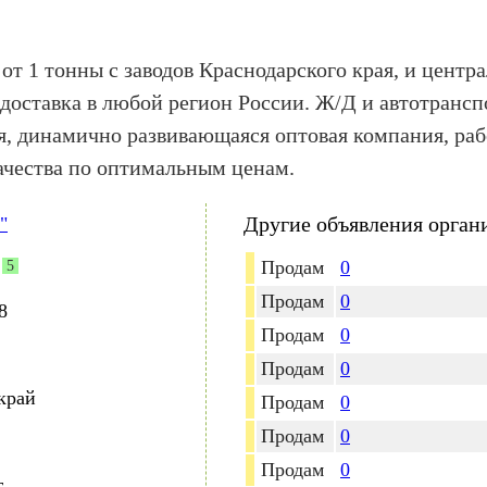
от 1 тонны с заводов Краснодарского края, и центр
доставка в любой регион России. Ж/Д и автотрансп
 динамично развивающаяся оптовая компания, ра
ачества по оптимальным ценам.
Другие объявления орган
"
Продам
0
5
Продам
0
8
Продам
0
Продам
0
край
Продам
0
Продам
0
Продам
0
.