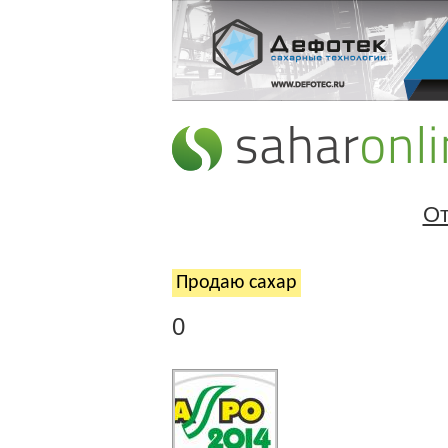
От
Продаю cахар
0