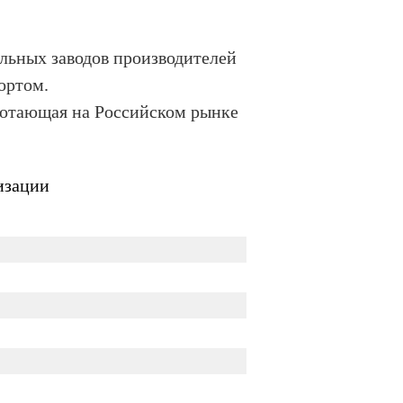
альных заводов производителей
ортом.
ботающая на Российском рынке
изации