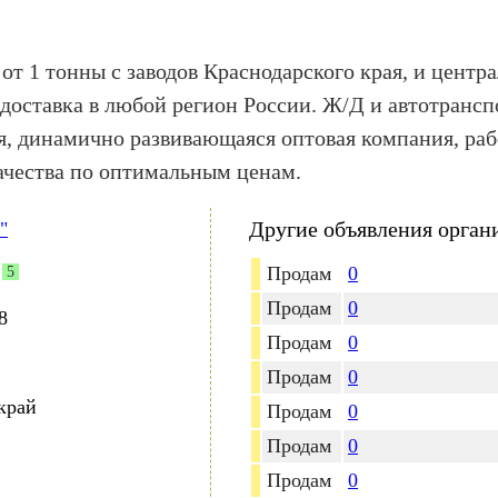
от 1 тонны с заводов Краснодарского края, и центр
доставка в любой регион России. Ж/Д и автотранс
 динамично развивающаяся оптовая компания, ра
ачества по оптимальным ценам.
Другие объявления орган
"
Продам
0
5
Продам
0
8
Продам
0
Продам
0
край
Продам
0
Продам
0
Продам
0