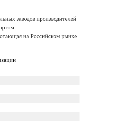
альных заводов производителей
портом.
ботающая на Российском рынке
изации