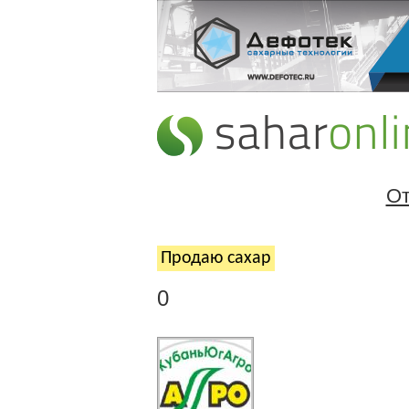
От
Продаю cахар
0