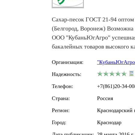
Cахар-песок ГОСТ 21-94 оптом 
(Белгород, Воронеж) Возможна 
ООО "КубаньЮгАгро" успешная,
бакалейных товаров высокого к
Организация:
"КубаньЮгАгро
Надежность:
Телефон:
+7(861)20-34-00
Страна:
Россия
Регион:
Краснодарский 
Город:
Краснодар
Дата публикации:
28 марта 2016 г.