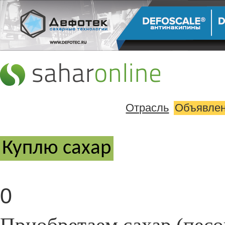
Отрасль
Объявле
Куплю cахар
0