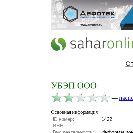
От
УБЭП ООО
—
пасп
Основная информация
ID номер:
1422
ИНН:
Вид деятельности:
Информацион