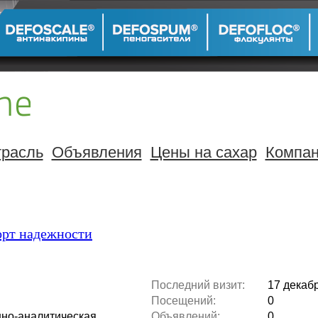
расль
Объявления
Цены на сахар
Компа
орт надежности
Последний визит:
17 декабр
Посещений:
0
но-аналитическая
Объявлений:
0