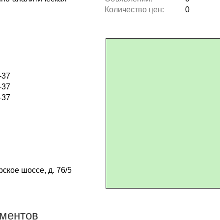
Количество цен:
0
-37
-37
-37
ское шоссе, д. 76/5
ументов