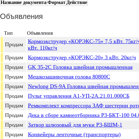
Название документа
Формат
Действие
Объявления
Тип
Объявления
Кормоэкструдер «КОРЭКС-75» 7,5 кВт. 75кг
Продам
кВт. 110кг/ч
Продам
Кормоэкструдер «КОРЭКС-20» 3 кВт. 20кг/ч
Продам
GK 35-2С Головка швейная промышленная
Продам
Мешкозашивочная голова 80800С
Продам
Newlong DS-9A Головка швейная промышлен
Продам
Пульт управления А1-УП-2А.21.01.000СБ
Продам
Ремкомплект компрессора ЗАФ шестерни рот
Продам
Дека в сборе камнеотборника Р3-БКТ-100 04.
Продам
Затвор шлюзовый для муки Р3-БШМ-1
Продам
Конвейеры ленточные (транспортеры)