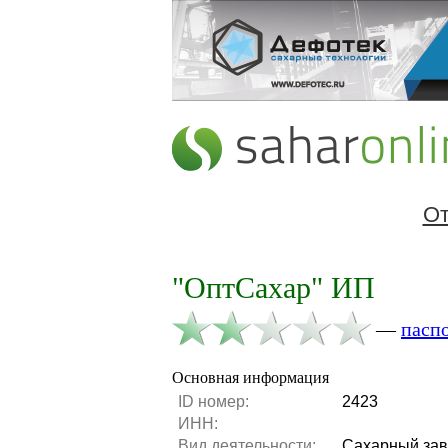
От
"ОптСахар" ИП
—
пасп
Основная информация
ID номер:
2423
ИНН:
Вид деятельности:
Сахарный за