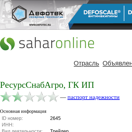
Отрасль
Объявле
РесурсСнабАгро, ГК ИП
—
паспорт надежности
Основная информация
ID номер:
2645
ИНН:
Вид деятельности:
Трейдер