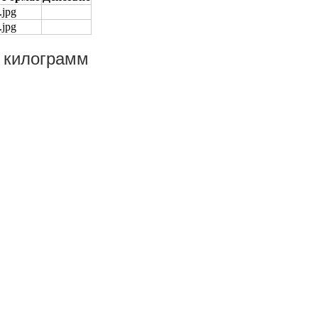
.jpg
.jpg
а килограмм