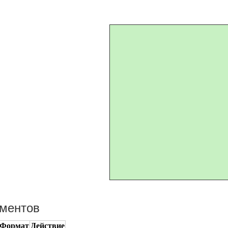
ументов
Формат
Действие