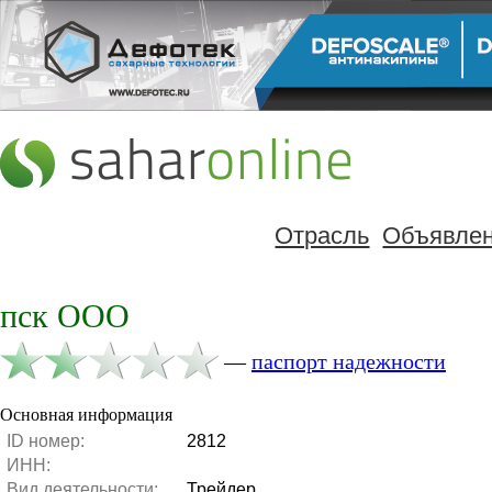
Отрасль
Объявле
пск ООО
—
паспорт надежности
Основная информация
ID номер:
2812
ИНН:
Вид деятельности:
Трейдер