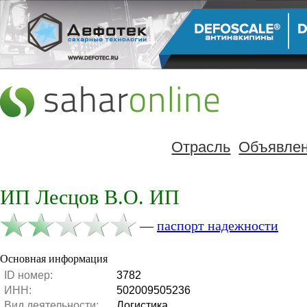
Отрасль
Объявле
ИП Лесцов В.О. ИП
—
паспорт надежности
Основная информация
ID номер:
3782
ИНН:
502009505236
Вид деятельности:
Логистика