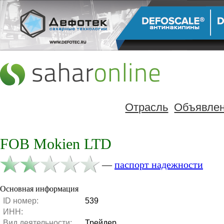
Отрасль
Объявле
FOB Mokien LTD
—
паспорт надежности
Основная информация
ID номер:
539
ИНН:
Вид деятельности:
Трейдер