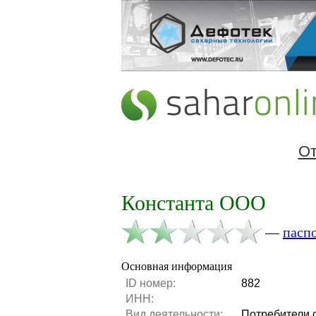
От
Константа ООО
—
пасп
Основная информация
ID номер:
882
ИНН:
Вид деятельности:
Потребители 