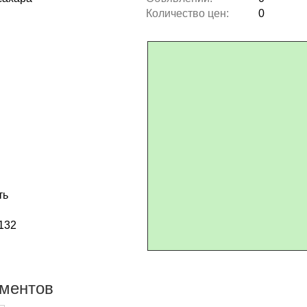
Количество цен:
0
ть
132
ументов