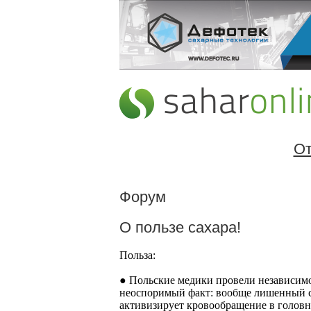
От
Форум
О пользе сахара!
Польза:
● Польские медики провели независимо
неоспоримый факт: вообще лишенный са
активизирует кровообращение в головно