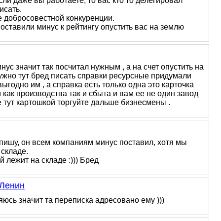
сли даже вы работаете, то вас кто то делегировал
исать.
не добросовестной конкуренции.
оставили минус к рейтингу опустить вас на землю
нус значит так посчитал нужным , а на счет опустить на
нужно тут бред писать справки ресурсные придумали
выгодно им , а справка есть только одна это карточка
 как производства так и сбыта и вам ее не один завод
те тут картошкой торгуйте дальше бизнесмены .
 пишу, он всем компаниям минус поставил, хотя мы
 складе.
 лежит на складе :))) Бред
Ленин
яюсь значит та переписка адресовано ему )))