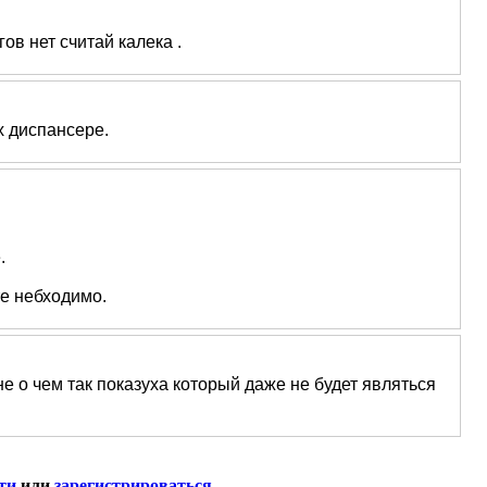
ов нет считай калека .
х диспансере.
.
те небходимо.
не о чем так показуха который даже не будет являться
ти
или
зарегистрироваться
.