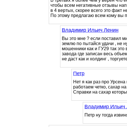
В третьих я более чем у верен что е
чтобы всем негативные отзывы нап
в 4 вертых, скорее всего это факт 
По этому предлагаю всем кому вы п
Владимир Ильич Ленин
Вы это мне ? если поставил ми
землю по пытайся удачи , не 
мошенники как и ГУ29 так это 
завода где записан весь объем
не даст как и холдинг , торгуе
Петр
Нет я как раз про Урсена
работаем четко, сахар на
Справки на сахар который
Владимир Ильич 
Петр ну тогда извин