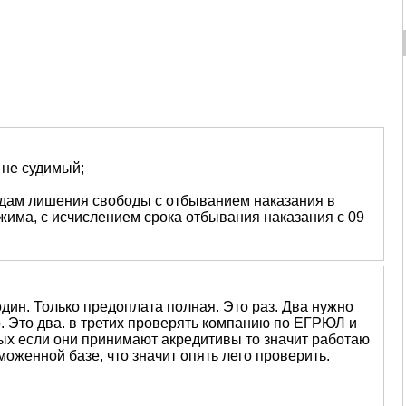
 не судимый;
5 годам лишения свободы с отбыванием наказания в
жима, с исчислением срока отбывания наказания с 09
один. Только предоплата полная. Это раз. Два нужно
р. Это два. в третих проверять компанию по ЕГРЮЛ и
тых если они принимают акредитивы то значит работаю
аможенной базе, что значит опять лего проверить.