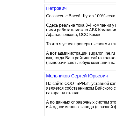
Петрович
Согласен с Васей Шугар 100% если
Сдесь реальна тока 3-4 компании у к
ними работать можно АБК Компания
Афанасьенкова, ООО Комея.
То что я успел проверить своими гл
А вот администрации sugaronline.r
как, тогда Ваш рейтинг сайта только
(выворачивают любую компания на "
Мельников Сергей Юрьевич
На сайте ООО "БРИЗ", уставной капи
является собственником Бийского с
сахара на складе.
А по данных справочных систем это
и 4 одноименных завода (с разно