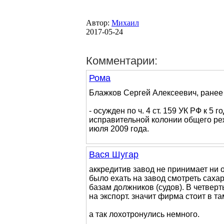
Автор:
Михаил
2017-05-24
Комментарии:
Рома
Блажков Сергей Алексеевич, ранее
- осужден по ч. 4 ст. 159 УК РФ к 
исправительной колонии общего ре
июля 2009 года.
Вася Шугар
аккредитив завод не принимает ни 
было ехать на завод смотреть саха
базам должников (судов). В четвер
на экспорт. значит фирма стоит в т
а так лохотронулись немного.